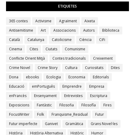
ETIQUETES
365 contes
Activisme
Agraïment
Aixeta
Antisemitisme
Art
Associacions
Autors
Biblioteca
Català
Catalunya
Catolicisme
Ciència
CiFi
Cinema
Cites
Ciutats
Comunisme
Conflicte Orient Mitjà
Contes tradicionals
Creixement
Crime Novel
Crime Story
Cultura
Curiositats
Dites
Dona
ebooks
Ecologia
Economia
Editorials
Educació
emPortuguês
Emprendre
Empresa
enFrancès
Ensenyament
Entrevistes
Escriptura
Exposicions
Fantàstic
Filosofia
Filosofía
Fires
FocusWriter
Folk
Franquisme_Residual
Futur
Futur imperfecte
Ganivet
Gramàtica
Grans Novel·les
Història
Història Alternativa
Històric
Humor