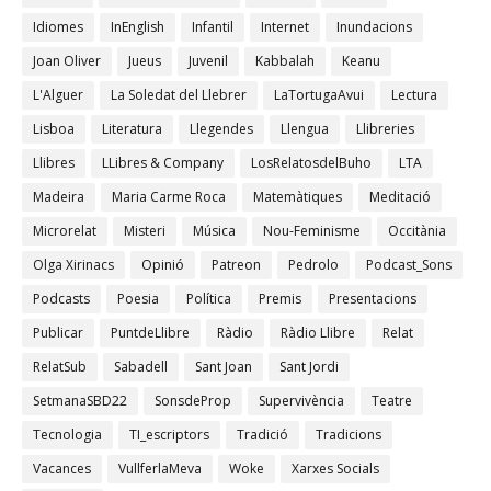
Idiomes
InEnglish
Infantil
Internet
Inundacions
Joan Oliver
Jueus
Juvenil
Kabbalah
Keanu
L'Alguer
La Soledat del Llebrer
LaTortugaAvui
Lectura
Lisboa
Literatura
Llegendes
Llengua
Llibreries
Llibres
LLibres & Company
LosRelatosdelBuho
LTA
Madeira
Maria Carme Roca
Matemàtiques
Meditació
Microrelat
Misteri
Música
Nou-Feminisme
Occitània
Olga Xirinacs
Opinió
Patreon
Pedrolo
Podcast_Sons
Podcasts
Poesia
Política
Premis
Presentacions
Publicar
PuntdeLlibre
Ràdio
Ràdio Llibre
Relat
RelatSub
Sabadell
Sant Joan
Sant Jordi
SetmanaSBD22
SonsdeProp
Supervivència
Teatre
Tecnologia
TI_escriptors
Tradició
Tradicions
Vacances
VullferlaMeva
Woke
Xarxes Socials