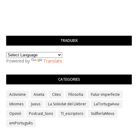
TRADUEIX
Powered by
Translate
CATEGORIES
Activisme
Aixeta
Cites
Filosofia
Futur imperfecte
Idiomes
Jueus
La Soledat del Llebrer
LaTortugaAvui
Opinió
Podcast_Sons
TI_escriptors
VullferlaMeva
emPortuguês