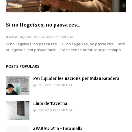
Si no llegeixes, no passa res...
MANEL ALJAMA
7/23/2026 02:30:00 A. M.
Si no llegeixes, no passa res... Si no llegeixes, no passa res... Però
si llegeixes, pot passar molt! Frase sense autor conegut compa...
POSTS POPULARS
Per liquidar les nacions per Milan Kundera
5/10/2021 01:00:00 A. M.
Llum de Taverna
5/24/2010 12:16:00 A. M.
aPARAULA'm - faramalla