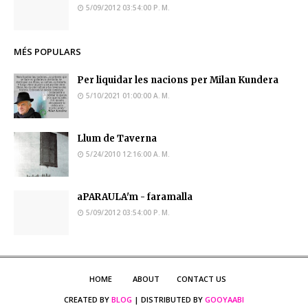
5/09/2012 03:54:00 P. M.
MÉS POPULARS
Per liquidar les nacions per Milan Kundera
5/10/2021 01:00:00 A. M.
Llum de Taverna
5/24/2010 12:16:00 A. M.
aPARAULA'm - faramalla
5/09/2012 03:54:00 P. M.
HOME
ABOUT
CONTACT US
CREATED BY
BLOG
| DISTRIBUTED BY
GOOYAABI