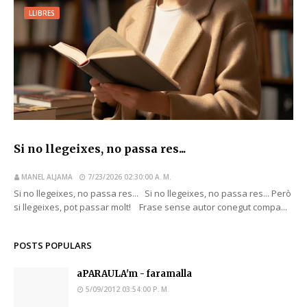
LLIBRES
Si no llegeixes, no passa res...
MANEL ALJAMA
7/23/2026 02:30:00 A. M.
Si no llegeixes, no passa res... Si no llegeixes, no passa res... Però
si llegeixes, pot passar molt! Frase sense autor conegut compa...
POSTS POPULARS
aPARAULA'm - faramalla
5/09/2012 03:54:00 P. M.