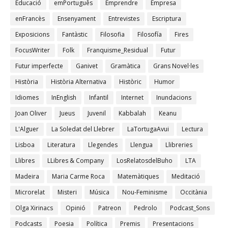
Educació
emPortuguês
Emprendre
Empresa
enFrancès
Ensenyament
Entrevistes
Escriptura
Exposicions
Fantàstic
Filosofia
Filosofía
Fires
FocusWriter
Folk
Franquisme_Residual
Futur
Futur imperfecte
Ganivet
Gramàtica
Grans Novel·les
Història
Història Alternativa
Històric
Humor
Idiomes
InEnglish
Infantil
Internet
Inundacions
Joan Oliver
Jueus
Juvenil
Kabbalah
Keanu
L'Alguer
La Soledat del Llebrer
LaTortugaAvui
Lectura
Lisboa
Literatura
Llegendes
Llengua
Llibreries
Llibres
LLibres & Company
LosRelatosdelBuho
LTA
Madeira
Maria Carme Roca
Matemàtiques
Meditació
Microrelat
Misteri
Música
Nou-Feminisme
Occitània
Olga Xirinacs
Opinió
Patreon
Pedrolo
Podcast_Sons
Podcasts
Poesia
Política
Premis
Presentacions