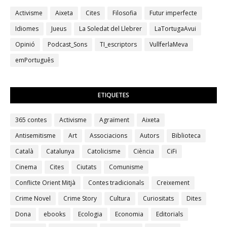
Activisme
Aixeta
Cites
Filosofia
Futur imperfecte
Idiomes
Jueus
La Soledat del Llebrer
LaTortugaAvui
Opinió
Podcast_Sons
TI_escriptors
VullferlaMeva
emPortuguês
ETIQUETES
365 contes
Activisme
Agraïment
Aixeta
Antisemitisme
Art
Associacions
Autors
Biblioteca
Català
Catalunya
Catolicisme
Ciència
CiFi
Cinema
Cites
Ciutats
Comunisme
Conflicte Orient Mitjà
Contes tradicionals
Creixement
Crime Novel
Crime Story
Cultura
Curiositats
Dites
Dona
ebooks
Ecologia
Economia
Editorials