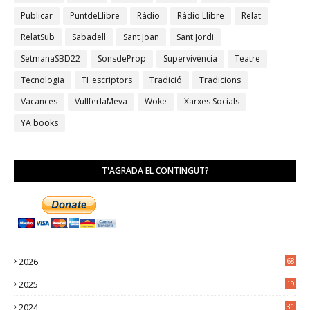
Publicar
PuntdeLlibre
Ràdio
Ràdio Llibre
Relat
RelatSub
Sabadell
Sant Joan
Sant Jordi
SetmanaSBD22
SonsdeProp
Supervivència
Teatre
Tecnologia
TI_escriptors
Tradició
Tradicions
Vacances
VullferlaMeva
Woke
Xarxes Socials
YA books
T'AGRADA EL CONTINGUT?
2026
68
2025
19
4
2024
31