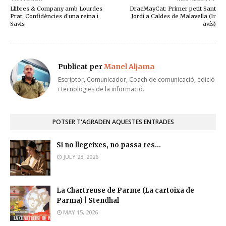
Llibres & Company amb Lourdes
DracMayCat: Primer petit Sant
Prat: Confidències d'una reina i
Jordi a Caldes de Malavella (1r
Savis
avís)
Publicat per
Manel Aljama
Escriptor, Comunicador, Coach de comunicació, edició
i tecnologies de la informació.
POTSER T'AGRADEN AQUESTES ENTRADES
Si no llegeixes, no passa res...
JULY 23, 2026
La Chartreuse de Parme (La cartoixa de
Parma) | Stendhal
MAY 15, 2026