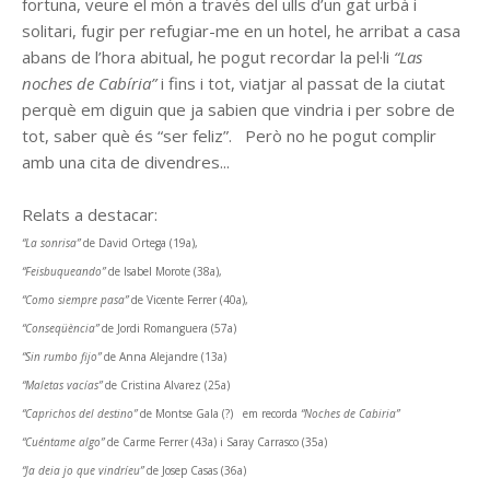
fortuna, veure el món a través del ulls d’un gat urbà i
solitari, fugir per refugiar-me en un hotel, he arribat a casa
abans de l’hora abitual, he pogut recordar la pel·li
“Las
noches de Cabíria”
i fins i tot, viatjar al passat de la ciutat
perquè em diguin que ja sabien que vindria i per sobre de
tot, saber què és “ser feliz”. Però no he pogut complir
amb una cita de divendres...
Relats a destacar:
“La sonrisa”
de David Ortega (19a),
“Feisbuqueando”
de Isabel Morote (38a),
“Como siempre pasa”
de Vicente Ferrer (40a),
“Conseqüència”
de Jordi Romanguera (57a)
“Sin rumbo fijo”
de Anna Alejandre (13a)
“Maletas vacías”
de Cristina Alvarez (25a)
“Caprichos del destino”
de Montse Gala (?) em recorda
“Noches de Cabiria”
“Cuéntame algo”
de Carme Ferrer (43a) i Saray Carrasco (35a)
“Ja deia jo que vindríeu”
de Josep Casas (36a)