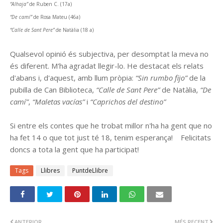
“Alhaja”
de Ruben C. (17a)
“De camí”
de Rosa Mateu (46a)
“Calle de Sant Pere”
de Natàlia (18 a)
Qualsevol opinió és subjectiva, per desomptat la meva no
és diferent. M'ha agradat llegir-lo. He destacat els relats
d'abans i, d'aquest, amb llum pròpia:
“Sin rumbo fijo”
de la
pubilla de Can Biblioteca,
“Calle de Sant Pere”
de Natàlia,
“De
camí”
,
“Maletas vacías”
i
“Caprichos del destino”
Si entre els contes que he trobat millor n'ha ha gent que no
ha fet 14 o que tot just té 18, tenim esperança! Felicitats
doncs a tota la gent que ha participat!
Tags
Llibres
PuntdeLlibre
ANTERIOR
MÉS RECENT