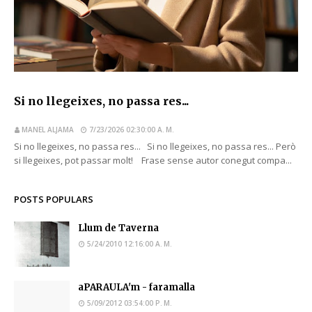
Si no llegeixes, no passa res...
MANEL ALJAMA
7/23/2026 02:30:00 A. M.
Si no llegeixes, no passa res... Si no llegeixes, no passa res... Però
si llegeixes, pot passar molt! Frase sense autor conegut compa...
POSTS POPULARS
Llum de Taverna
5/24/2010 12:16:00 A. M.
aPARAULA'm - faramalla
5/09/2012 03:54:00 P. M.