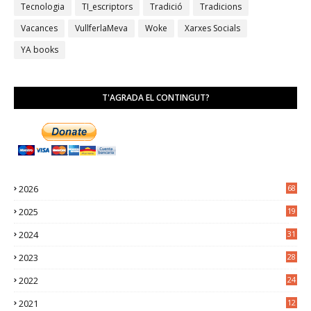
Tecnologia
TI_escriptors
Tradició
Tradicions
Vacances
VullferlaMeva
Woke
Xarxes Socials
YA books
T'AGRADA EL CONTINGUT?
2026
68
2025
19
4
2024
31
7
2023
28
0
2022
24
2
2021
12