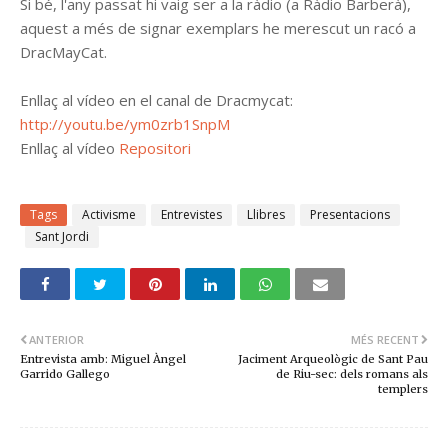
Si bé, l'any passat hi vaig ser a la ràdio (a Ràdio Barberà),
aquest a més de signar exemplars he merescut un racó a
DracMayCat.
Enllaç al vídeo en el canal de Dracmycat:
http://youtu.be/ym0zrb1SnpM
Enllaç al vídeo
Repositori
Tags
Activisme
Entrevistes
Llibres
Presentacions
Sant Jordi
ANTERIOR
MÉS RECENT
Entrevista amb: Miguel Àngel
Jaciment Arqueològic de Sant Pau
Garrido Gallego
de Riu-sec: dels romans als
templers