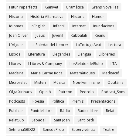
Futur imperfecte
Ganivet
Gramàtica
Grans Novel·les
Història
Història Alternativa
Històric
Humor
Idiomes
InEnglish
Infantil
Internet
Inundacions
Joan Oliver
Jueus
Juvenil
Kabbalah
Keanu
L'Alguer
La Soledat del Llebrer
LaTortugaAvui
Lectura
Lisboa
Literatura
Llegendes
Llengua
Llibreries
Llibres
LLibres & Company
LosRelatosdelBuho
LTA
Madeira
Maria Carme Roca
Matemàtiques
Meditació
Microrelat
Misteri
Música
Nou-Feminisme
Occitània
Olga Xirinacs
Opinió
Patreon
Pedrolo
Podcast_Sons
Podcasts
Poesia
Política
Premis
Presentacions
Publicar
PuntdeLlibre
Ràdio
Ràdio Llibre
Relat
RelatSub
Sabadell
Sant Joan
Sant Jordi
SetmanaSBD22
SonsdeProp
Supervivència
Teatre