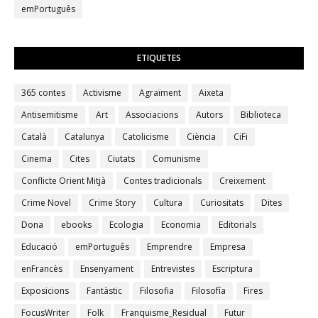
emPortuguês
ETIQUETES
365 contes
Activisme
Agraïment
Aixeta
Antisemitisme
Art
Associacions
Autors
Biblioteca
Català
Catalunya
Catolicisme
Ciència
CiFi
Cinema
Cites
Ciutats
Comunisme
Conflicte Orient Mitjà
Contes tradicionals
Creixement
Crime Novel
Crime Story
Cultura
Curiositats
Dites
Dona
ebooks
Ecologia
Economia
Editorials
Educació
emPortuguês
Emprendre
Empresa
enFrancès
Ensenyament
Entrevistes
Escriptura
Exposicions
Fantàstic
Filosofia
Filosofía
Fires
FocusWriter
Folk
Franquisme_Residual
Futur