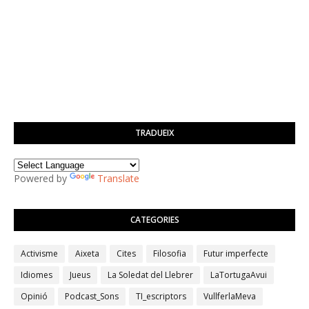
TRADUEIX
Powered by
Translate
CATEGORIES
Activisme
Aixeta
Cites
Filosofia
Futur imperfecte
Idiomes
Jueus
La Soledat del Llebrer
LaTortugaAvui
Opinió
Podcast_Sons
TI_escriptors
VullferlaMeva