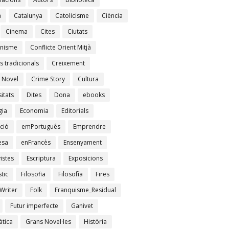
à
Catalunya
Catolicisme
Ciència
Cinema
Cites
Ciutats
nisme
Conflicte Orient Mitjà
s tradicionals
Creixement
 Novel
Crime Story
Cultura
itats
Dites
Dona
ebooks
gia
Economia
Editorials
ció
emPortuguês
Emprendre
esa
enFrancès
Ensenyament
istes
Escriptura
Exposicions
tic
Filosofia
Filosofía
Fires
Writer
Folk
Franquisme_Residual
Futur imperfecte
Ganivet
tica
Grans Novel·les
Història