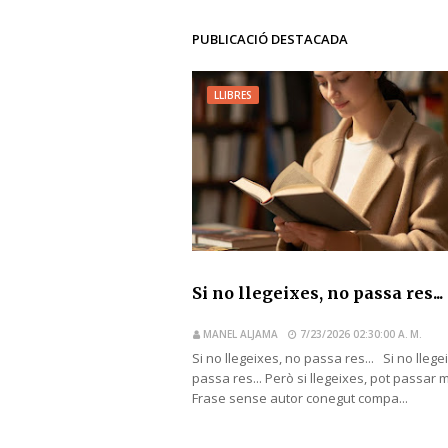
PUBLICACIÓ DESTACADA
LLIBRES
Si no llegeixes, no passa res...
MANEL ALJAMA
7/23/2026 02:30:00 A. M.
Si no llegeixes, no passa res... Si no llege
passa res... Però si llegeixes, pot passar 
Frase sense autor conegut compa...