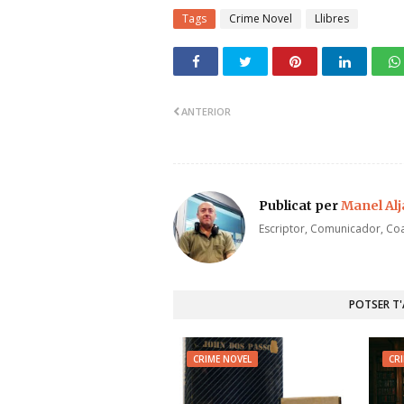
Tags
Crime Novel
Llibres
ANTERIOR
Publicat per
Manel Al
Escriptor, Comunicador, Coa
POTSER T
CRIME NOVEL
CR