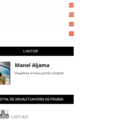
5
64
29
22
5
L'AUTOR
Manel Aljama
Visualitza el meu perfil complet
OTAL DE VISUALITZACIONS DE PÀGINA:
1,097,425