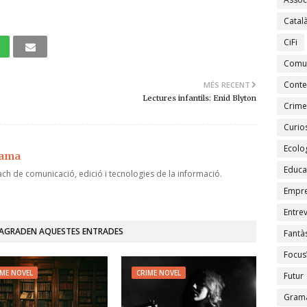
Catal
CiFi
Comu
Conte
MÉS RECENT
Lectures infantils: Enid Blyton
Crime
Curios
Ecolo
jama
Educa
ch de comunicació, edició i tecnologies de la informació.
Empr
Entrev
'AGRADEN AQUESTES ENTRADES
Fantàs
Focus
IME NOVEL
CRIME NOVEL
Futur
Gramà