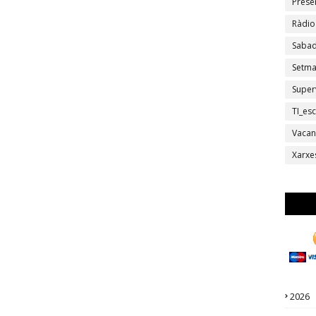
Prese
Ràdio
Sabad
Setm
Super
TI_esc
Vacan
Xarxe
2026