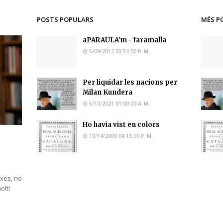
POSTS POPULARS
MÉS P
aPARAULA'm - faramalla
5/09/2012 03:54:00 P. M.
Per liquidar les nacions per
Milan Kundera
5/10/2021 01:00:00 A. M.
Ho havia vist en colors
10/14/2009 04:13:00 P. M.
ixes, no
molt!