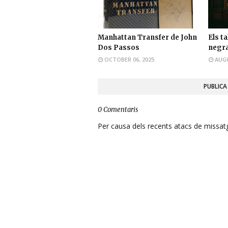
Manhattan Transfer de John
Els ta
Dos Passos
negr
OCTOBER 06, 2025
AUGU
PUBLICA
0 Comentaris
Per causa dels recents atacs de missatge