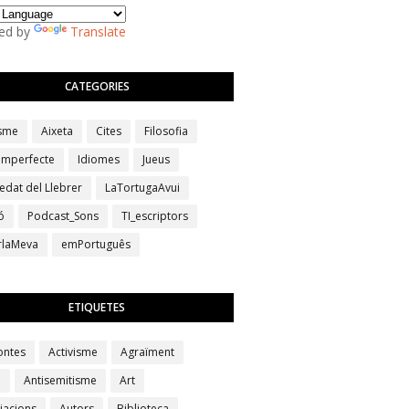
ed by
Translate
CATEGORIES
isme
Aixeta
Cites
Filosofia
 imperfecte
Idiomes
Jueus
edat del Llebrer
LaTortugaAvui
ó
Podcast_Sons
TI_escriptors
erlaMeva
emPortuguês
ETIQUETES
ontes
Activisme
Agraïment
a
Antisemitisme
Art
iacions
Autors
Biblioteca