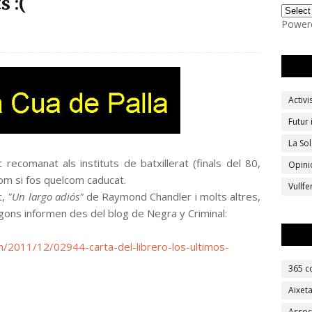
s :(
Power
Activ
Futur
La Sol
recomanat als instituts de batxillerat (finals del 80,
Opini
com si fos quelcom caducat.
Vullf
t,
"Un largo adiós"
de Raymond Chandler i molts altres,
gons informen des del blog de Negra y Criminal:
om/2011/12/02944-carta-del-librero-los-ultimos-
365 c
Aixet
Assoc