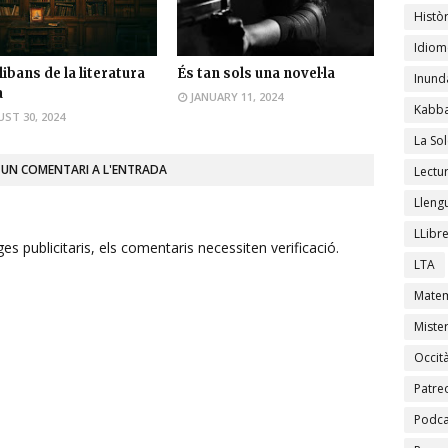
Històr
Idiom
libans de la literatura
És tan sols una novel·la
Inund
a
JANUARY 11, 2024
Kabba
ST 30, 2024
La Sol
 UN COMENTARI A L'ENTRADA
Lectu
Lleng
LLibr
s publicitaris, els comentaris necessiten verificació.
LTA
Matem
Mister
Occit
Patre
Podca