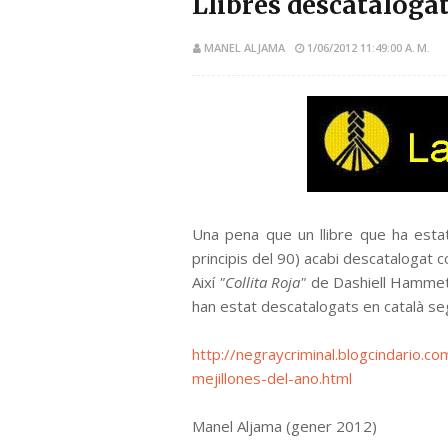
Llibres descatalogat
MANEL ALJAMA
1/06/2012 11:49:00 A. M.
Una pena que un llibre que ha estat 
principis del 90) acabi descatalogat 
Així
"Collita Roja"
de Dashiell Hamme
han estat descatalogats en català se
http://negraycriminal.blogcindario.c
mejillones-del-ano.html
Manel Aljama (gener 2012)