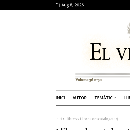
Aug 8, 2026
INICI
AUTOR
TEMÀTIC
LL
Inici
Llibres
Llibres descatalogats :(