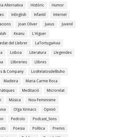
ia Alternativa
Històric
Humor
es
InEnglish
Infantil
Internet
acions
Joan Oliver
Jueus
Juvenil
lah
Keanu
L'Alguer
edat del Llebrer
LaTortugaAvui
ra
Lisboa
Literatura
Llegendes
ua
Llibreries
Llibres
es & Company
LosRelatosdelBuho
Madeira
Maria Carme Roca
àtiques
Meditació
Microrelat
i
Música
Nou-Feminisme
ània
Olga Xirinacs
Opinió
on
Pedrolo
Podcast_Sons
sts
Poesia
Política
Premis