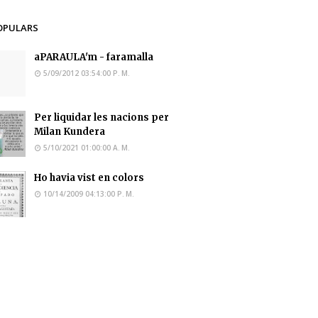
OPULARS
aPARAULA'm - faramalla
5/09/2012 03:54:00 P. M.
Per liquidar les nacions per
Milan Kundera
5/10/2021 01:00:00 A. M.
Ho havia vist en colors
10/14/2009 04:13:00 P. M.