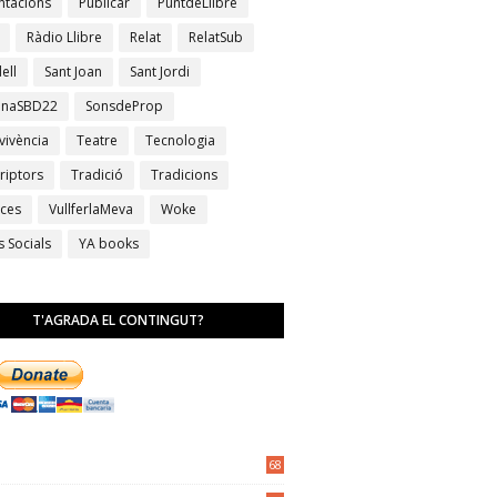
ntacions
Publicar
PuntdeLlibre
Ràdio Llibre
Relat
RelatSub
ell
Sant Joan
Sant Jordi
anaSBD22
SonsdeProp
vivència
Teatre
Tecnologia
riptors
Tradició
Tradicions
ces
VullferlaMeva
Woke
s Socials
YA books
T'AGRADA EL CONTINGUT?
68