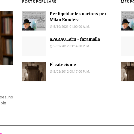
POSTS POPULARS
MÉS P
Per liquidar les nacions per
Milan Kundera
5/10/2021 01:00:00 A. M.
aPARAULA'm - faramalla
5/09/2012 03:54:00 P. M.
El catecisme
5/02/2012 08:17:00 P. M.
ixes, no
molt!