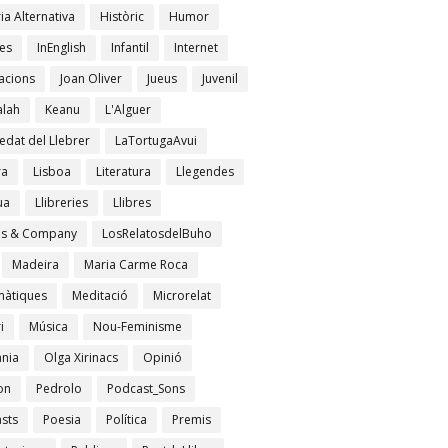
ia Alternativa
Històric
Humor
es
InEnglish
Infantil
Internet
acions
Joan Oliver
Jueus
Juvenil
lah
Keanu
L'Alguer
edat del Llebrer
LaTortugaAvui
ra
Lisboa
Literatura
Llegendes
ua
Llibreries
Llibres
es & Company
LosRelatosdelBuho
Madeira
Maria Carme Roca
àtiques
Meditació
Microrelat
i
Música
Nou-Feminisme
ània
Olga Xirinacs
Opinió
on
Pedrolo
Podcast_Sons
sts
Poesia
Política
Premis