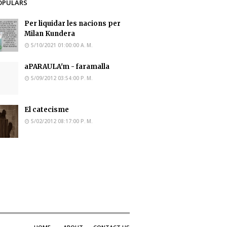
OPULARS
Per liquidar les nacions per
Milan Kundera
5/10/2021 01:00:00 A. M.
aPARAULA'm - faramalla
5/09/2012 03:54:00 P. M.
El catecisme
5/02/2012 08:17:00 P. M.