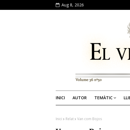
Aug 8, 2026
INICI
AUTOR
TEMÀTIC
LL
Inici
Relat
Van com Bojos