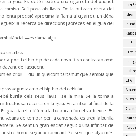
er la guia. Es deté i extreu una cigarreta del paquet
Històr
a camisa. Se'l posa als llavis. De la butxaca dreta del
Idiom
mb lenta precisió aproxima la flama al cigarret. En dóna
egueix la recerca de direccions|adreces en el guia del
Inund
Kabba
 ambulància! —exclama algú.
La Sol
a un altre.
Lectu
poc a poc, i el bip bip de cada nova fitxa contrasta amb
Lleng
 davant de l'accident.
LLibr
om es cridi! —diu un quelcom tartamut que sembla que
LTA
i prossegueix amb el bip bip del cel•lular.
Matem
ebé burilla dels seus llavis i se la mira. Se la torna a
Mister
infructuosa recerca en la guia. En arribar al final de la
Occit
Es guarda el telèfon a la butxaca d'on el va treure. Es
ant. Abans de tombar per la cantonada es treu la burilla
Patre
 enrere. Se sent un gran esclat seguit d'una infinitat de
Podca
 el nostre home segueix caminant. Se sent que algú més