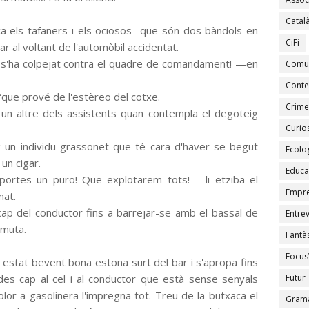
Catal
a els tafaners i els ociosos -que són dos bàndols en
CiFi
 al voltant de l'automòbil accidentat.
 s'ha colpejat contra el quadre de comandament! —en
Comu
Conte
que prové de l'estèreo del cotxe.
Crime
un altre dels assistents quan contempla el degoteig
Curios
x un individu grassonet que té cara d'haver-se begut
Ecolo
un cigar.
Educa
ortes un puro! Que explotarem tots! —li etziba el
Empr
mat.
cap del conductor fins a barrejar-se amb el bassal de
Entrev
mmuta.
Fantàs
Focus
ia estat bevent bona estona surt del bar i s'apropa fins
odes cap al cel i al conductor que està sense senyals
Futur
olor a gasolinera l'impregna tot. Treu de la butxaca el
Gramà