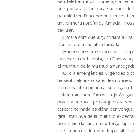
seu telèfon mòbil i comença a recórr
que porta a la butxaca superior de l
pantaló treu l'encenedor. L'encén i a
una primera i profunda fumada. Pross
cel•lular.
—¡Encara sort que algú cridarà a una
Dani en dóna una altra fumada.
—¡Haurien de ser els mossos! —replic
La recerca es fa lenta, ara Dani va a 
el murmuri de la multitud amuntegada
—¡O, o a emergències-urgències o c
ha sentit alguna cosa en les notícies.
Dóna una altra pipada al seu cigarret 
L'última xuclada. Extreu la ja és gair
posar a la boca i prossegueix la seva 
tercera tornada es dóna per vençut. 
gira i s'allunya de la multitud expect
dels llavis i la llança amb força cap a
crits i queixes de dolor. Impassible